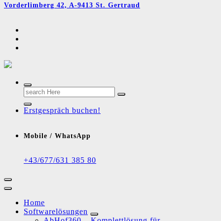
Vorderlimberg 42, A-9413 St. Gertraud
Unsere Software - Ihr Schlüssel zum Erfolg
Search
for:
Erstgespräch buchen!
Mobile / WhatsApp
+43/677/631 385 80
Home
Softwarelösungen
AbHof360 – Komplettlösung für