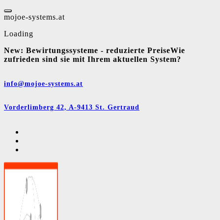
Skip
to
m
o
j
o
e
-
s
y
s
t
e
m
s
.
a
t
content
Loading
New:
Bewirtungssysteme - reduzierte Preise
Wie
zufrieden sind sie mit Ihrem aktuellen System?
info@mojoe-systems.at
Vorderlimberg 42, A-9413 St. Gertraud